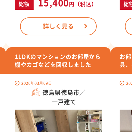
15,400
総
総額
円
（税込）
詳しく見る
1LDKのマンションのお部屋から
お部
棚やカゴなどを回収しました
具、
2026年03月09日
20
徳島県徳島市／
一戸建て