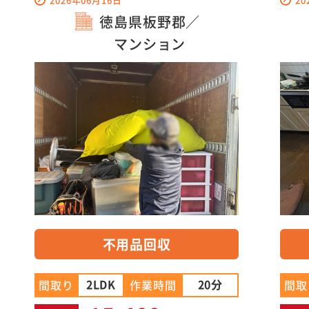
徳島県板野郡／
マンション
不用品回収
2LDK
20分
間取
間取り
作業時間