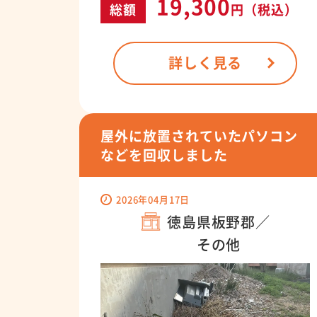
19,300
総額
円
（税込）
詳しく見る
屋外に放置されていたパソコン
などを回収しました
2026年04月17日
徳島県板野郡／
その他