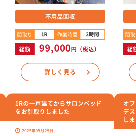
不用品回収
1R
2時間
間取
間取り
作業時間
99,000
総
総額
円
（税込）
詳しく見る
1Rの一戸建てからサロンベッド
オフ
をお引取りしました
デス
しま
2025年09月25日