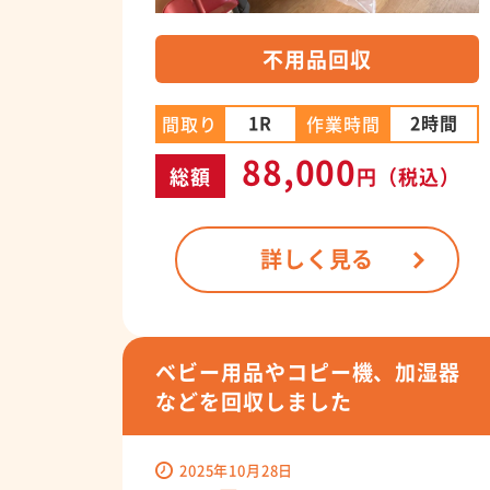
不用品回収
1R
2時間
間取り
作業時間
88,000
総額
円
（税込）
詳しく見る
ベビー用品やコピー機、加湿器
などを回収しました
2025年10月28日