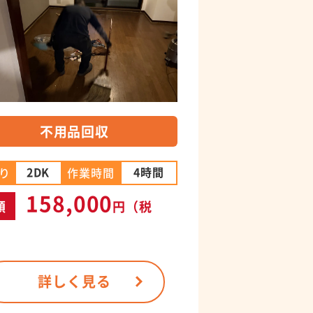
不用品回収
2DK
4時間
り
作業時間
158,000
額
円
（税
詳しく見る