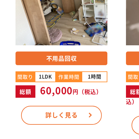
不用品回収
1LDK
1時間
間取り
作業時間
間取
60,000
総額
円
（税込）
総
込）
詳しく見る