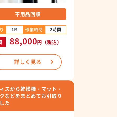
不用品回収
1R
2時間
り
作業時間
88,000
額
円
（税込）
詳しく見る
ィスから乾燥機・マット・
クなどをまとめてお引取り
した