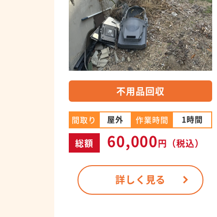
不用品回収
屋外
1時間
間取り
作業時間
60,000
総額
円
（税込）
詳しく見る