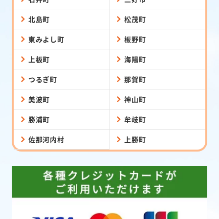
北島町
松茂町
東みよし町
板野町
上板町
海陽町
つるぎ町
那賀町
美波町
神山町
勝浦町
牟岐町
佐那河内村
上勝町