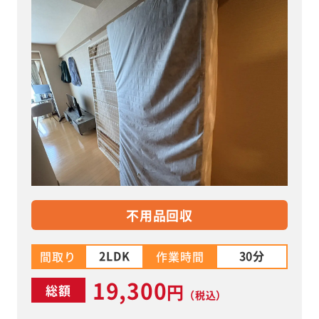
不用品回収
2LDK
30分
間取り
作業時間
19,300
円
総額
（税込）