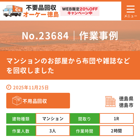
No.23684｜作業事例
マンションのお部屋から布団や雑誌など
を回収しました
2025年11月25日
徳島県
不用品回収
徳島市
マンション
1R
建物種類
間取り
3人
2時間
作業人数
作業時間